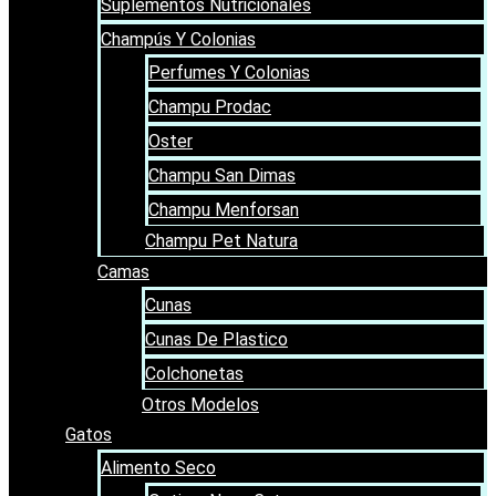
Suplementos Nutricionales
Champús Y Colonias
Perfumes Y Colonias
Champu Prodac
Oster
Champu San Dimas
Champu Menforsan
Champu Pet Natura
Camas
Cunas
Cunas De Plastico
Colchonetas
Otros Modelos
Gatos
Alimento Seco