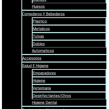
Huesos
Comederos Y Bebederos
Plastico
Metalicos
Tolvas
Dobles
Automaticos
Accesorios
Salud E Higiene
Empapadores
Higiene
Veterinaria
Desinfectantes/Otros
Higiene Dental