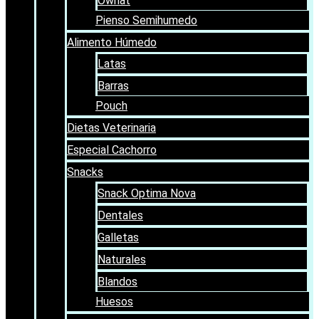
Ownat
Pienso Semihumedo
Alimento Húmedo
Latas
Barras
Pouch
Dietas Veterinaria
Especial Cachorro
Snacks
Snack Optima Nova
Dentales
Galletas
Naturales
Blandos
Huesos