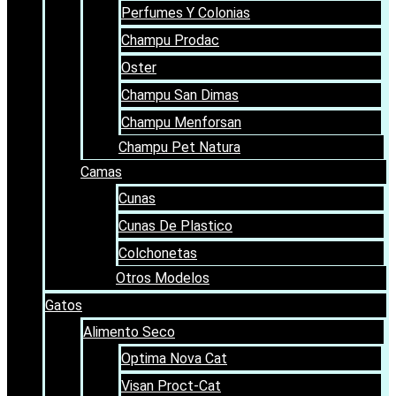
Perfumes Y Colonias
Champu Prodac
Oster
Champu San Dimas
Champu Menforsan
Champu Pet Natura
Camas
Cunas
Cunas De Plastico
Colchonetas
Otros Modelos
Gatos
Alimento Seco
Optima Nova Cat
Visan Proct-Cat