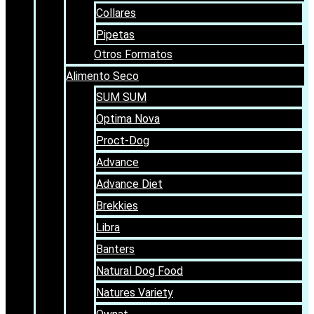
Collares
Pipetas
Otros Formatos
Alimento Seco
SUM SUM
Optima Nova
Proct-Dog
Advance
Advance Diet
Brekkies
Libra
Banters
Natural Dog Food
Natures Variety