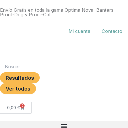
Ir
Envío Gratis en toda la gama Optima Nova, Banters,
al
Proct-Dog y Proct-Cat
contenido
Mi cuenta
Contacto
Search
...
Resultados
Ver todos
0
Carrito
0,00
€