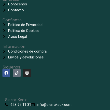
Conócenos
Contacto
Confianza
Política de Privacidad
Política de Cookies
Aviso Legal
Información
Condiciones de compra
Envíos y devoluciones
Síguenos
F
T
I
a
i
n
c
k
s
e
t
t
b
o
a
o
k
g
o
r
k
a
Sierra Keox
m
623 97 11 31
info@sierrakeox.com