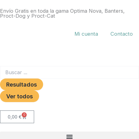
Ir
Envío Gratis en toda la gama Optima Nova, Banters,
al
Proct-Dog y Proct-Cat
contenido
Mi cuenta
Contacto
Search
...
Resultados
Ver todos
0
Carrito
0,00
€