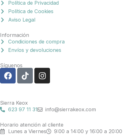
Política de Privacidad
Política de Cookies
Aviso Legal
Información
Condiciones de compra
Envíos y devoluciones
Síguenos
F
T
I
a
i
n
c
k
s
e
t
t
b
o
a
Sierra Keox
o
k
g
623 97 11 31
info@sierrakeox.com
o
r
k
a
Horario atención al cliente
Lunes a Viernes
9:00 a 14:00 y 16:00 a 20:00
m