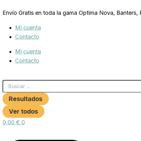
Search
FUR
Ir
...
Undercoat
Envío Gratis en toda la gama Optima Nova, Banters,
al
Perro
p/Largo
contenido
Mi cuenta
XS
cantidad
Contacto
Mi cuenta
Contacto
Resultados
Ver todos
0,00
€
0