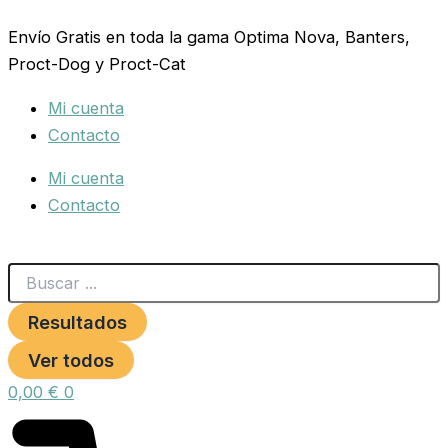
Search
GALLETAS
Ir
...
MINI
Envío Gratis en toda la gama Optima Nova, Banters,
al
HUESO
Proct-Dog y Proct-Cat
contenido
DE
VAINILLA.
Mi cuenta
Bolsa2,5Kg.
cantidad
Contacto
Mi cuenta
Contacto
Resultados
Ver todos
0,00
€
0