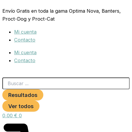
Search
GEL
Ir
...
HIGIENIZANTE
Envío Gratis en toda la gama Optima Nova, Banters,
al
HIDROALCOHOLICO
Proct-Dog y Proct-Cat
contenido
1
LT.
Mi cuenta
cantidad
Contacto
Mi cuenta
Contacto
Resultados
Ver todos
0,00
€
0