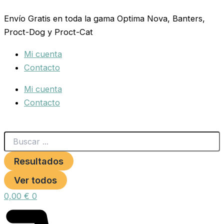
Search
HENO
Ir
...
ORTIGA
Envío Gratis en toda la gama Optima Nova, Banters,
al
Y
Proct-Dog y Proct-Cat
contenido
CALENDULA
500gr.
Mi cuenta
VERDE
cantidad
Contacto
Mi cuenta
Contacto
Resultados
Ver todos
0,00
€
0