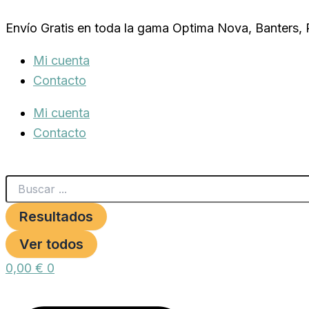
Search
HUESITO
Ir
...
CALCIO
Envío Gratis en toda la gama Optima Nova, Banters,
al
CON
POLLO
contenido
Mi cuenta
25x8cm.100gr.
cantidad
Contacto
Mi cuenta
Contacto
Resultados
Ver todos
0,00
€
0