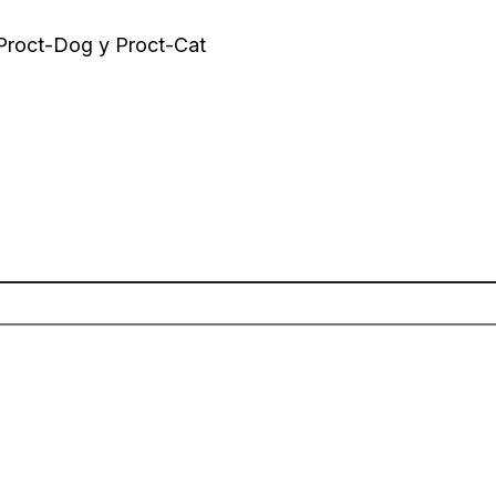
 Proct-Dog y Proct-Cat