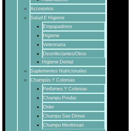
Accesorios
Salud E Higiene
Empapadores
Higiene
Veterinaria
Desinfectantes/Otros
Higiene Dental
Suplementos Nutricionales
Champús Y Colonias
Perfumes Y Colonias
Champu Prodac
Oster
Champu San Dimas
Champu Menforsan