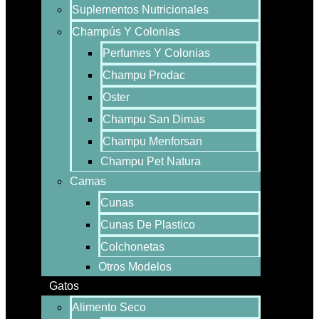
Suplementos Nutricionales
Champús Y Colonias
Perfumes Y Colonias
Champu Prodac
Oster
Champu San Dimas
Champu Menforsan
Champu Pet Natura
Camas
Cunas
Cunas De Plastico
Colchonetas
Otros Modelos
Gatos
Alimento Seco