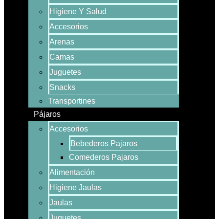
Higiene Y Salud
Accesorios
Arenas
Camas
Juguetes
Snacks
Transportines
Pájaros
Accesorios
Bebederos Pajaros
Comederos Pajaros
Alimentación
Higiene Jaulas
Jaulas
Juguetes