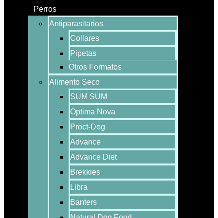
Perros
Antiparasitarios
Collares
Pipetas
Otros Formatos
Alimento Seco
SUM SUM
Optima Nova
Proct-Dog
Advance
Advance Diet
Brekkies
Libra
Banters
Natural Dog Food