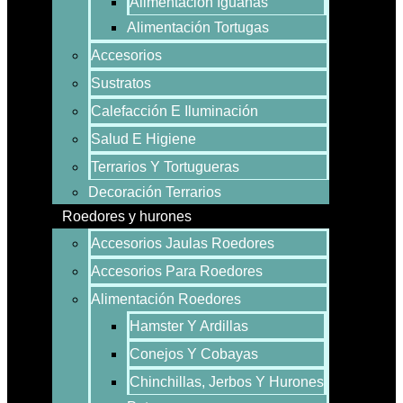
Alimentación Iguanas
Alimentación Tortugas
Accesorios
Sustratos
Calefacción E Iluminación
Salud E Higiene
Terrarios Y Tortugueras
Decoración Terrarios
Roedores y hurones
Accesorios Jaulas Roedores
Accesorios Para Roedores
Alimentación Roedores
Hamster Y Ardillas
Conejos Y Cobayas
Chinchillas, Jerbos Y Hurones