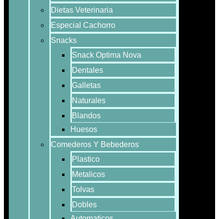
Dietas Veterinaria
Especial Cachorro
Snacks
Snack Optima Nova
Dentales
Galletas
Naturales
Blandos
Huesos
Comederos Y Bebederos
Plastico
Metalicos
Tolvas
Dobles
Automaticos