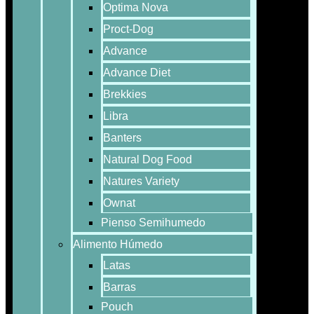
Optima Nova
Proct-Dog
Advance
Advance Diet
Brekkies
Libra
Banters
Natural Dog Food
Natures Variety
Ownat
Pienso Semihumedo
Alimento Húmedo
Latas
Barras
Pouch