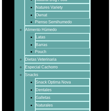
Natures Variety
Ownat
Pienso Semihumedo
Alimento Húmedo
Latas
Barras
Pouch
Dietas Veterinaria
Especial Cachorro
Snacks
Snack Optima Nova
Dentales
Galletas
Naturales