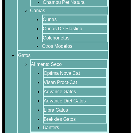
Champu Pet Natura
Camas
Cunas
Cunas De Plastico
Colchonetas
Otros Modelos
Gatos
Alimento Seco
Optima Nova Cat
Visan Proct-Cat
Advance Gatos
Advance Diet Gatos
Libra Gatos
Brekkies Gatos
Banters