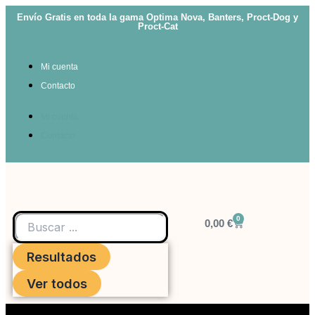
Ir
Envío Gratis en toda la gama Optima Nova, Banters, Proct-Dog y
al
Proct-Cat
contenido
Mi cuenta
Contacto
Mi cuenta
Contacto
Search
0
...
Carrito
0,00
€
Resultados
Ver todos