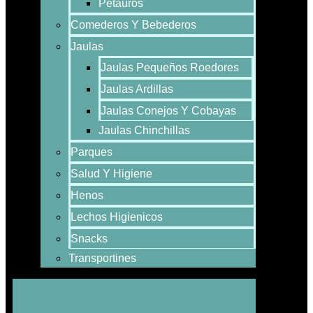
Petauros
Comederos Y Bebederos
Jaulas
Jaulas Pequeños Roedores
Jaulas Ardillas
Jaulas Conejos Y Cobayas
Jaulas Chinchillas
Parques
Salud Y Higiene
Henos
Lechos Higienicos
Snacks
Transportines