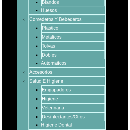
Blandos
Huesos
Comederos Y Bebederos
Plastico
Metalicos
Tolvas
Dobles
Automaticos
Accesorios
Salud E Higiene
Empapadores
Higiene
Veterinaria
Desinfectantes/Otros
Higiene Dental