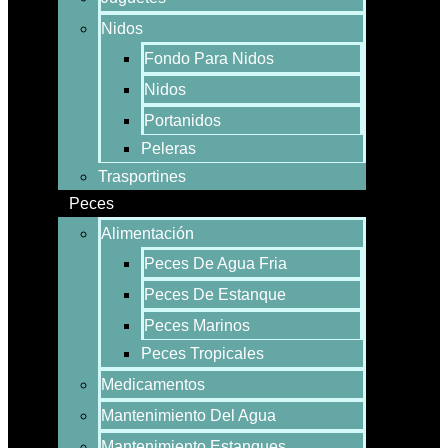
Nidos
Fondo Para Nidos
Nidos
Portanidos
Peleras
Trasportines
Peces
Alimentación
Peces De Agua Fria
Peces De Estanque
Peces Marinos
Peces Tropicales
Medicamentos
Mantenimiento Del Agua
Mantenimiento Estanques