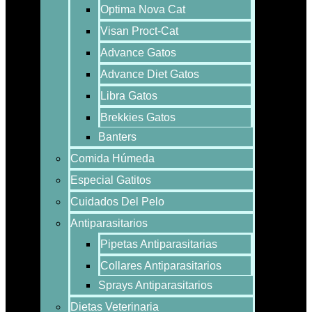
Optima Nova Cat
Visan Proct-Cat
Advance Gatos
Advance Diet Gatos
Libra Gatos
Brekkies Gatos
Banters
Comida Húmeda
Especial Gatitos
Cuidados Del Pelo
Antiparasitarios
Pipetas Antiparasitarias
Collares Antiparasitarios
Sprays Antiparasitarios
Dietas Veterinaria