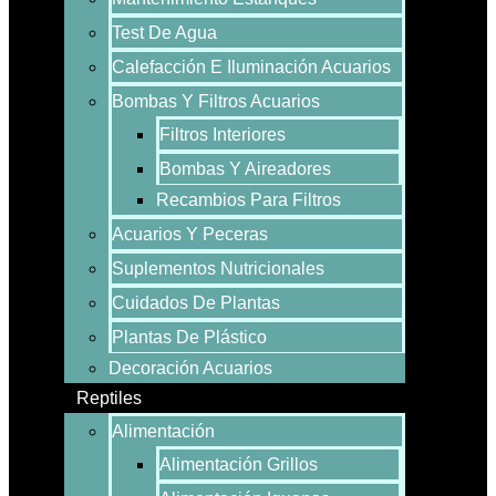
Test De Agua
Calefacción E Iluminación Acuarios
Bombas Y Filtros Acuarios
Filtros Interiores
Bombas Y Aireadores
Recambios Para Filtros
Acuarios Y Peceras
Suplementos Nutricionales
Cuidados De Plantas
Plantas De Plástico
Decoración Acuarios
Reptiles
Alimentación
Alimentación Grillos