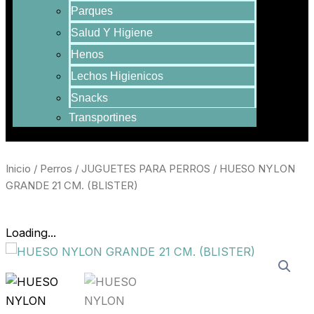
Parques
Salud Y Higiene
Henos
Lechos Higienicos
Snacks
Transportines
Inicio
/
Perros
/
JUGUETES PARA PERROS
/ HUESO NYLON
GRANDE 21 CM. (BLISTER)
Loading...