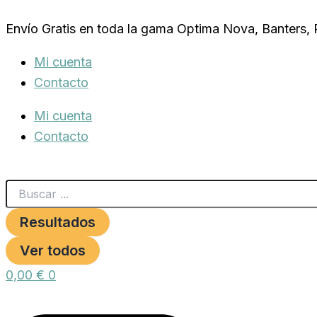
Search
HUESO
Ir
...
RELLENO
Envío Gratis en toda la gama Optima Nova, Banters,
al
DE
CARNE.
contenido
Mi cuenta
cantidad
Contacto
Mi cuenta
Contacto
Resultados
Ver todos
0,00
€
0