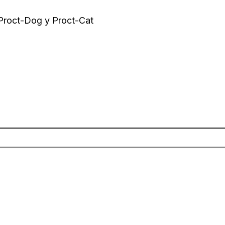
 Proct-Dog y Proct-Cat