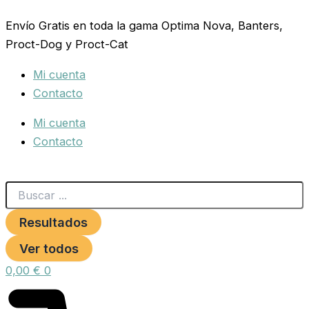
Search
HUESO
Ir
...
TRASLUCIDO
Envío Gratis en toda la gama Optima Nova, Banters,
al
10cm.3
Proct-Dog y Proct-Cat
contenido
Piezas
cantidad
Mi cuenta
Contacto
Mi cuenta
Contacto
Resultados
Ver todos
0,00
€
0