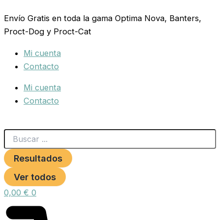
Search
HURON
Ir
...
COMPLETE
Envío Gratis en toda la gama Optima Nova, Banters,
al
2,5
Proct-Dog y Proct-Cat
contenido
KG.
Versele-
Mi cuenta
Laga
cantidad
Contacto
Mi cuenta
Contacto
Resultados
Ver todos
0,00
€
0