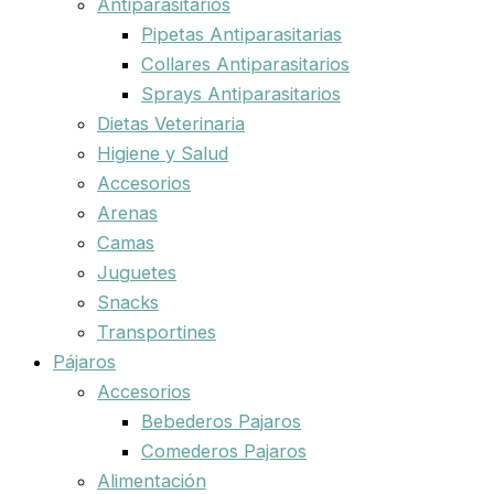
Antiparasitarios
Pipetas Antiparasitarias
Collares Antiparasitarios
Sprays Antiparasitarios
Dietas Veterinaria
Higiene y Salud
Accesorios
Arenas
Camas
Juguetes
Snacks
Transportines
Pájaros
Accesorios
Bebederos Pajaros
Comederos Pajaros
Alimentación