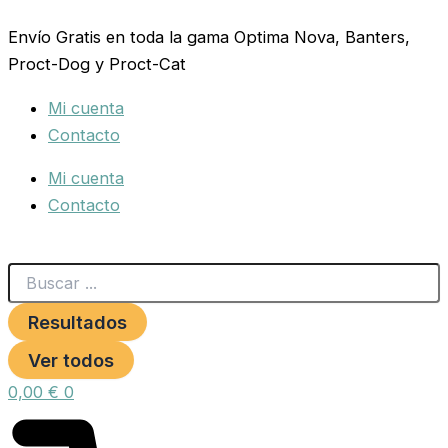
Search
INCUBADORA
Ir
...
12
Envío Gratis en toda la gama Optima Nova, Banters,
al
HUEVOS
Proct-Dog y Proct-Cat
contenido
AUTOMATICA
cantidad
Mi cuenta
Contacto
Mi cuenta
Contacto
Resultados
Ver todos
0,00
€
0