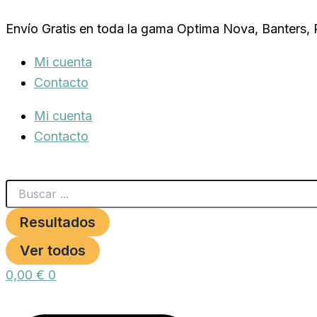
Search
INSECTICIDA
Ir
...
MOSCAS
Envío Gratis en toda la gama Optima Nova, Banters,
al
KILLER
PAINT
contenido
Mi cuenta
250
GR.
Contacto
cantidad
Mi cuenta
Contacto
Resultados
Ver todos
0,00
€
0