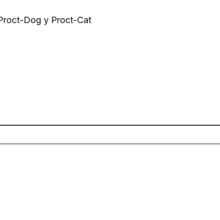
 Proct-Dog y Proct-Cat