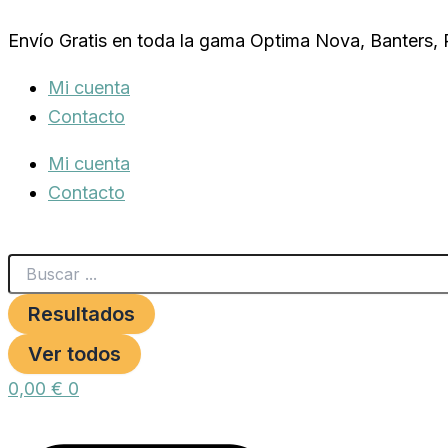
Search
JAULA
Ir
...
CONEJO
Envío Gratis en toda la gama Optima Nova, Banters,
al
924
NEGRA
contenido
Mi cuenta
cantidad
Contacto
Mi cuenta
Contacto
Resultados
Ver todos
0,00
€
0