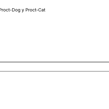
 Proct-Dog y Proct-Cat