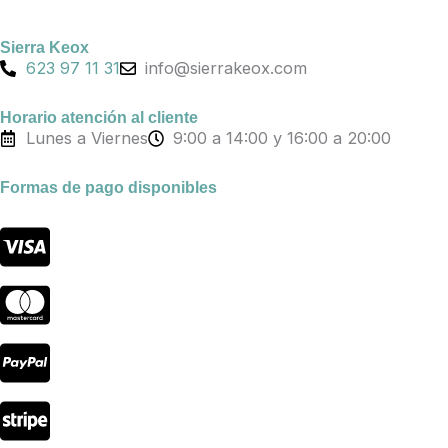
e
t
t
b
o
a
Sierra Keox
o
k
g
623 97 11 31
info@sierrakeox.com
o
r
k
a
Horario atención al cliente
Lunes a Viernes
9:00 a 14:00 y 16:00 a 20:00
m
Formas de pago disponibles