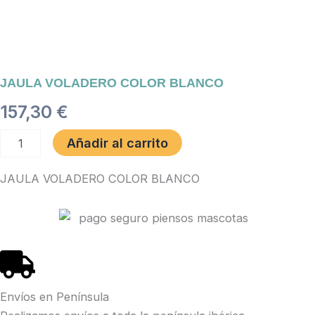
JAULA VOLADERO COLOR BLANCO
157,30
€
JAULA
Añadir al carrito
VOLADERO
COLOR
JAULA VOLADERO COLOR BLANCO
BLANCO
cantidad
Envíos en Península