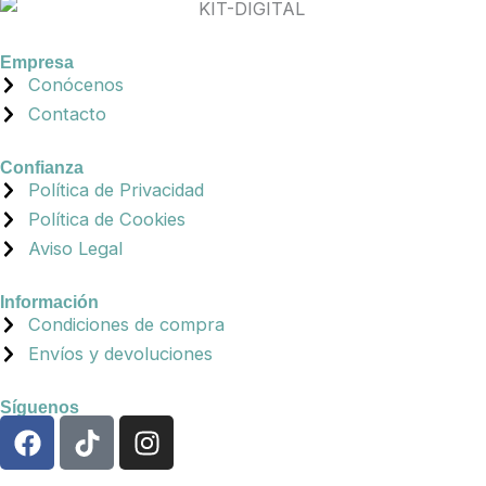
Empresa
Conócenos
Contacto
Confianza
Política de Privacidad
Política de Cookies
Aviso Legal
Información
Condiciones de compra
Envíos y devoluciones
Síguenos
F
T
I
a
i
n
c
k
s