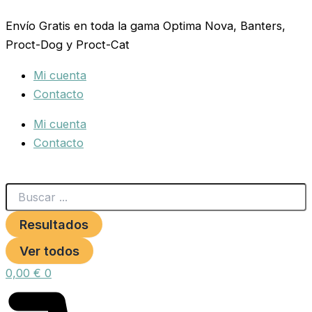
Search
JERSEY
Ir
...
ECOLINE
Envío Gratis en toda la gama Optima Nova, Banters,
al
HUELLAS
Proct-Dog y Proct-Cat
contenido
50
cm.
Mi cuenta
cantidad
Contacto
Mi cuenta
Contacto
Resultados
Ver todos
0,00
€
0