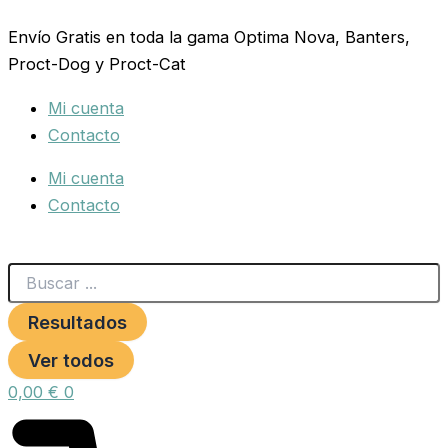
Search
KIT
Ir
...
2
Envío Gratis en toda la gama Optima Nova, Banters,
al
JAULAS
Proct-Dog y Proct-Cat
contenido
BOLOGNA
52x41x71
Mi cuenta
cantidad
Contacto
Mi cuenta
Contacto
Resultados
Ver todos
0,00
€
0