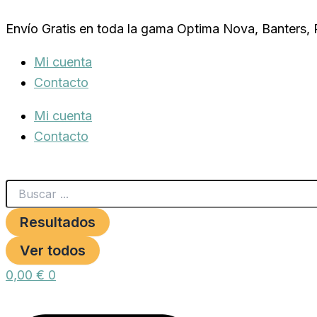
Search
LIBRA
Ir
...
DOG
Envío Gratis en toda la gama Optima Nova, Banters,
al
MINI
3
contenido
Mi cuenta
KG
cantidad
Contacto
Mi cuenta
Contacto
Resultados
Ver todos
0,00
€
0