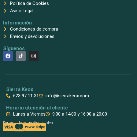
Política de Cookies
Aviso Legal
Información
Condiciones de compra
Envíos y devoluciones
Síguenos
F
T
I
a
i
n
c
k
s
e
t
t
b
o
a
o
k
g
o
r
k
a
Sierra Keox
m
623 97 11 31
info@sierrakeox.com
Horario atención al cliente
Lunes a Viernes
9:00 a 14:00 y 16:00 a 20:00
Formas de pago disponibles