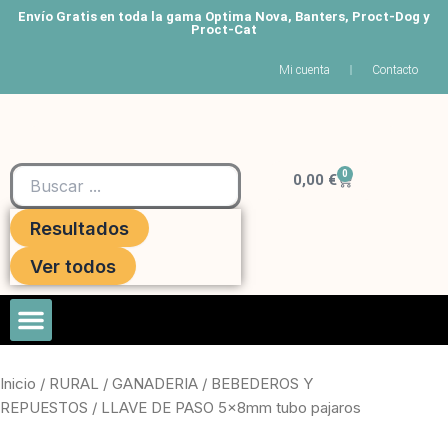
Ir
Envío Gratis en toda la gama Optima Nova, Banters, Proct-Dog y
Proct-Cat
al
contenido
Mi cuenta
Contacto
Search
0
Carrito
...
0,00
€
Resultados
Ver todos
Roedores Y Hurones
Inicio
/
RURAL
/
GANADERIA
/
BEBEDEROS Y
REPUESTOS
/ LLAVE DE PASO 5x8mm tubo pajaros