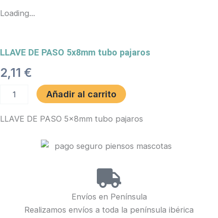
Loading...
LLAVE DE PASO 5x8mm tubo pajaros
2,11
€
LLAVE
Añadir al carrito
DE
PASO
LLAVE DE PASO 5x8mm tubo pajaros
5x8mm
tubo
pajaros
cantidad
Envíos en Península
Realizamos envíos a toda la península ibérica