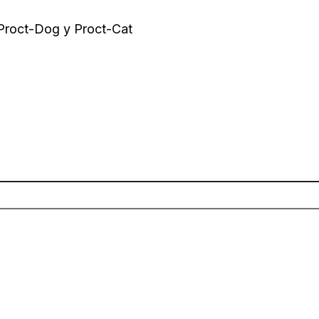
 Proct-Dog y Proct-Cat