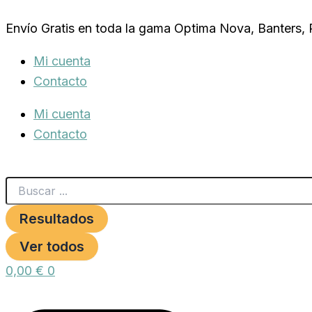
Search
LLAVERO
Ir
...
PINK
Envío Gratis en toda la gama Optima Nova, Banters,
al
PAW
cantidad
contenido
Mi cuenta
Contacto
Mi cuenta
Contacto
Resultados
Ver todos
0,00
€
0