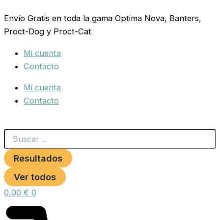
Search
MENFORSAN
Ir
...
CHAMPU
Envío Gratis en toda la gama Optima Nova, Banters,
al
EQUIN
Proct-Dog y Proct-Cat
contenido
BIOTINA
1lt.BIO
Mi cuenta
cantidad
Contacto
Mi cuenta
Contacto
Resultados
Ver todos
0,00
€
0