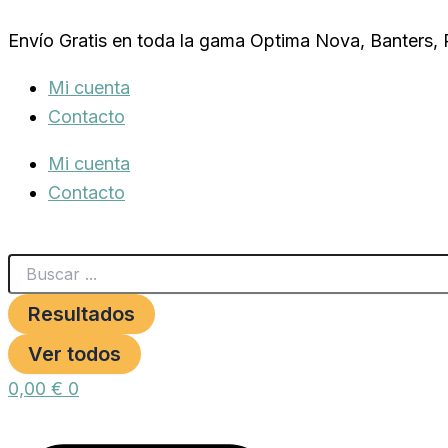
Search
MENFORSAN
Ir
...
INSECTICIDA
Envío Gratis en toda la gama Optima Nova, Banters,
al
AVES
250ml.
contenido
Mi cuenta
cantidad
Contacto
Mi cuenta
Contacto
Resultados
Ver todos
0,00
€
0