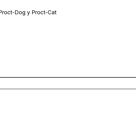
 Proct-Dog y Proct-Cat