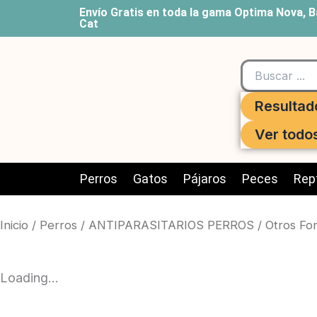
Ir
Envío Gratis en toda la gama Optima Nova, B
Cat
al
contenido
Search
...
Resultad
Ver todo
Perros
Gatos
Pájaros
Peces
Rept
Inicio
/
Perros
/
ANTIPARASITARIOS PERROS
/
Otros Fo
Loading...