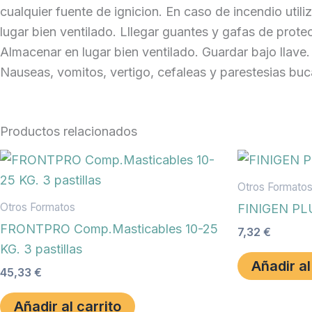
cualquier fuente de ignicion. En caso de incendio util
lugar bien ventilado. Lllegar guantes y gafas de prot
Almacenar en lugar bien ventilado. Guardar bajo llave. 
Nauseas, vomitos, vertigo, cefaleas y parestesias bu
Productos relacionados
Otros Formato
Otros Formatos
FINIGEN PLU
FRONTPRO Comp.Masticables 10-25
7,32
€
KG. 3 pastillas
Añadir al
45,33
€
Añadir al carrito