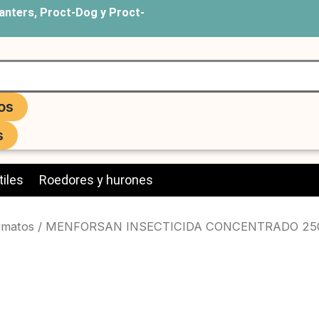
anters, Proct-Dog y Proct-
os
s
iles
Roedores y hurones
rmatos
/ MENFORSAN INSECTICIDA CONCENTRADO 250