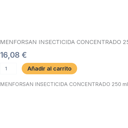
MENFORSAN INSECTICIDA CONCENTRADO 25
16,08
€
MENFORSAN
Añadir al carrito
INSECTICIDA
CONCENTRADO
250
MENFORSAN INSECTICIDA CONCENTRADO 250 ml
ml.
cantidad