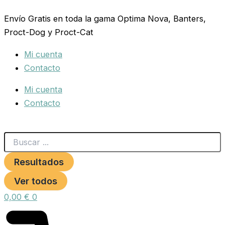
Search
NINFAS
Ir
...
Y
Envío Gratis en toda la gama Optima Nova, Banters,
al
AGAPORNIS
Proct-Dog y Proct-Cat
contenido
25
KG.PRODAC
Mi cuenta
cantidad
Contacto
Mi cuenta
Contacto
Resultados
Ver todos
0,00
€
0