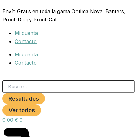
Search
NUTRIBIRD
Ir
...
B18
Envío Gratis en toda la gama Optima Nova, Banters,
al
Cria
Proct-Dog y Proct-Cat
contenido
10
Kg.
Mi cuenta
Periquitos
y
Contacto
Agapornis
cantidad
Mi cuenta
Contacto
Resultados
Ver todos
0,00
€
0