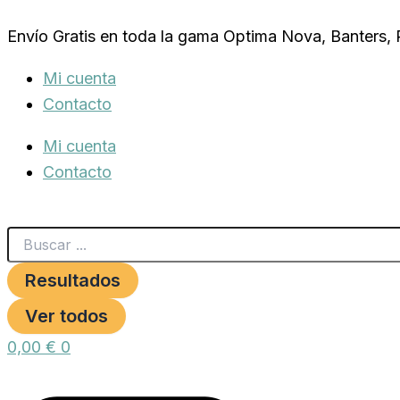
Search
NUTRIBIRD
Ir
...
C19
Envío Gratis en toda la gama Optima Nova, Banters,
al
INICIACION
3
contenido
Mi cuenta
KG.
cantidad
Contacto
Mi cuenta
Contacto
Resultados
Ver todos
0,00
€
0