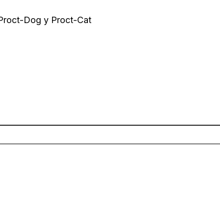
 Proct-Dog y Proct-Cat