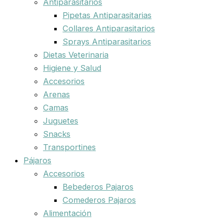
Antiparasitarios
Pipetas Antiparasitarias
Collares Antiparasitarios
Sprays Antiparasitarios
Dietas Veterinaria
Higiene y Salud
Accesorios
Arenas
Camas
Juguetes
Snacks
Transportines
Pájaros
Accesorios
Bebederos Pajaros
Comederos Pajaros
Alimentación