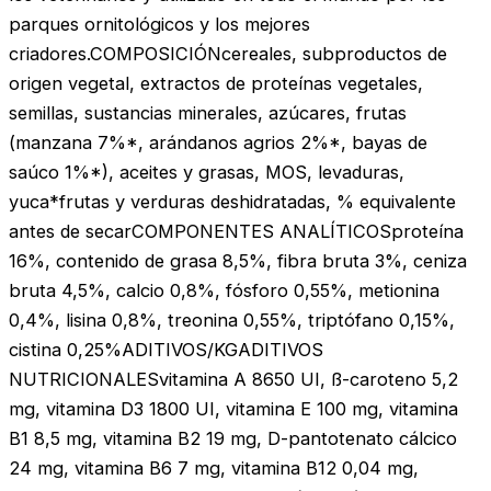
parques ornitológicos y los mejores
criadores.COMPOSICIÓNcereales, subproductos de
origen vegetal, extractos de proteínas vegetales,
semillas, sustancias minerales, azúcares, frutas
(manzana 7%*, arándanos agrios 2%*, bayas de
saúco 1%*), aceites y grasas, MOS, levaduras,
yuca*frutas y verduras deshidratadas, % equivalente
antes de secarCOMPONENTES ANALÍTICOSproteína
16%, contenido de grasa 8,5%, fibra bruta 3%, ceniza
bruta 4,5%, calcio 0,8%, fósforo 0,55%, metionina
0,4%, lisina 0,8%, treonina 0,55%, triptófano 0,15%,
cistina 0,25%ADITIVOS/KGADITIVOS
NUTRICIONALESvitamina A 8650 UI, ß-caroteno 5,2
mg, vitamina D3 1800 UI, vitamina E 100 mg, vitamina
B1 8,5 mg, vitamina B2 19 mg, D-pantotenato cálcico
24 mg, vitamina B6 7 mg, vitamina B12 0,04 mg,