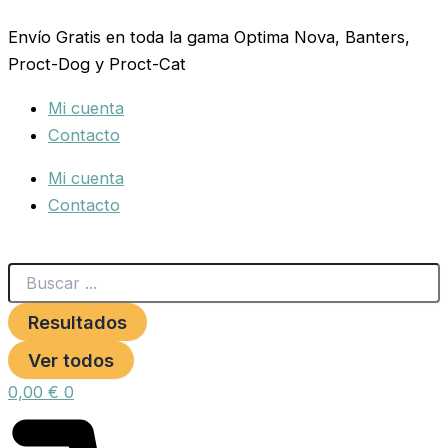
Search
NUTRIBIRD
Ir
...
F-
Envío Gratis en toda la gama Optima Nova, Banters,
al
16
Proct-Dog y Proct-Cat
contenido
800
GR.
Mi cuenta
INSECTIVOROS/FRUGÍVOROS
cantidad
Contacto
Mi cuenta
Contacto
Resultados
Ver todos
0,00
€
0