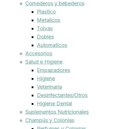
Comederos y bebederos
Plastico
Metalicos
Tolvas
Dobles
Automaticos
Accesorios
Salud e Higiene
Empapadores
Higiene
Veterinaria
Desinfectantes/Otros
Higiene Dental
Suplementos Nutricionales
Champús y Colonias
Perfumes y Colonias