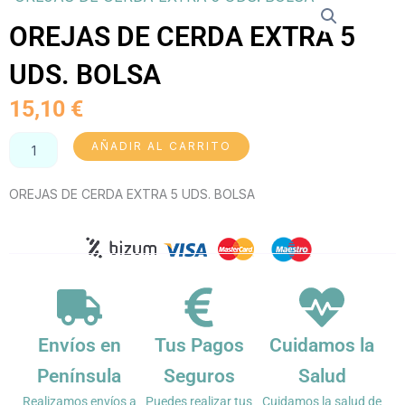
OREJAS DE CERDA EXTRA 5
UDS. BOLSA
15,10
€
OREJAS
AÑADIR AL CARRITO
DE
CERDA
OREJAS DE CERDA EXTRA 5 UDS. BOLSA
EXTRA
5
UDS.
BOLSA
cantidad
Envíos en
Tus Pagos
Cuidamos la
Península
Seguros
Salud
Realizamos envíos a
Puedes realizar tus
Cuidamos la salud de