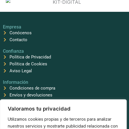
Empresa
Conócenos
Contacto
Confianza
Política de Privacidad
Política de Cookies
Aviso Legal
Información
Condiciones de compra
Envíos y devoluciones
Síguenos
Valoramos tu privacidad
F
T
I
a
i
n
Utilizamos cookies propias y de terceros para analizar
c
k
s
e
t
t
nuestros servicios y mostrarte publicidad relacionada con