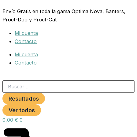
Search
Ownat
Ir
...
Classic
Envío Gratis en toda la gama Optima Nova, Banters,
al
Daily
Proct-Dog y Proct-Cat
contenido
Care
(Cat)
Mi cuenta
15
Kg
Contacto
cantidad
Mi cuenta
Contacto
Resultados
Ver todos
0,00
€
0