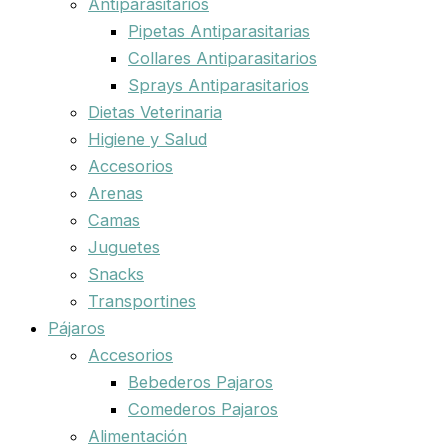
Antiparasitarios
Pipetas Antiparasitarias
Collares Antiparasitarios
Sprays Antiparasitarios
Dietas Veterinaria
Higiene y Salud
Accesorios
Arenas
Camas
Juguetes
Snacks
Transportines
Pájaros
Accesorios
Bebederos Pajaros
Comederos Pajaros
Alimentación