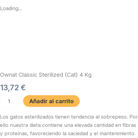
Loading...
Ownat Classic Sterilized (Cat) 4 Kg
13,72
€
Ownat
Añadir al carrito
Classic
Sterilized
Los gatos esterilizados tienen tendencia al sobrepeso. Por
(Cat)
4
ello nuestra dieta contiene una elevada cantidad en fibras
Kg
y proteínas, favoreciendo la saciedad y el mantenimiento
cantidad