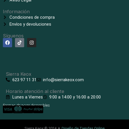
Aviso Legal
Información
Condiciones de compra
Envíos y devoluciones
Síguenos
F
T
I
a
i
n
c
k
s
e
t
t
b
o
a
o
k
g
o
r
k
a
Sierra Keox
m
623 97 11 31
info@sierrakeox.com
Horario atención al cliente
Lunes a Viernes
9:00 a 14:00 y 16:00 a 20:00
Formas de pago disponibles
Sierra Keox © 2024 ☀
Diseño de Tiendas Online