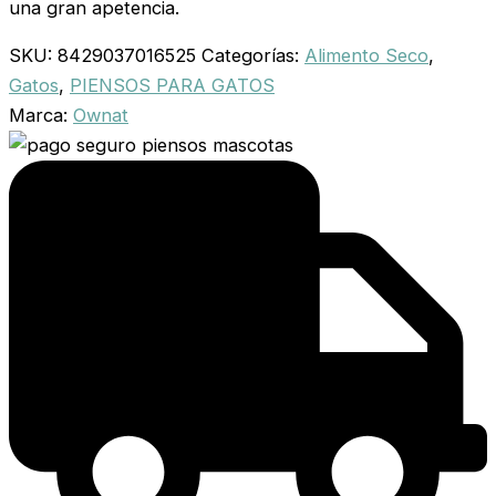
una gran apetencia.
SKU:
8429037016525
Categorías:
Alimento Seco
,
Gatos
,
PIENSOS PARA GATOS
Marca:
Ownat