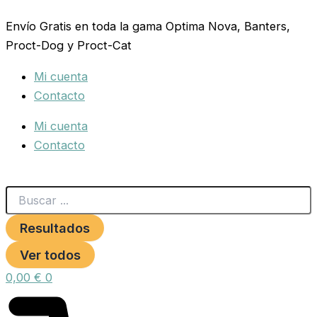
Search
Ownat
Ir
...
Gf
Envío Gratis en toda la gama Optima Nova, Banters,
al
Prime
Proct-Dog y Proct-Cat
contenido
Adult
Chicken
Mi cuenta
&
Turkey
Contacto
(Cat)
3
Mi cuenta
Kg
Contacto
cantidad
Resultados
Ver todos
0,00
€
0