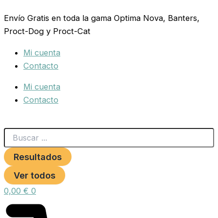
Search
Ownat
Ir
...
Gf
Envío Gratis en toda la gama Optima Nova, Banters,
al
Prime
Proct-Dog y Proct-Cat
contenido
Adult
Lamb
Mi cuenta
(Dog)
12
Contacto
Kg
cantidad
Mi cuenta
Contacto
Resultados
Ver todos
0,00
€
0