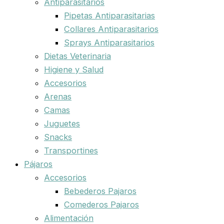
Antiparasitarios
Pipetas Antiparasitarias
Collares Antiparasitarios
Sprays Antiparasitarios
Dietas Veterinaria
Higiene y Salud
Accesorios
Arenas
Camas
Juguetes
Snacks
Transportines
Pájaros
Accesorios
Bebederos Pajaros
Comederos Pajaros
Alimentación