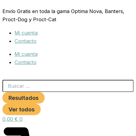
Search
PASTA
Ir
...
DE
Envío Gratis en toda la gama Optima Nova, Banters,
al
CRIA
Proct-Dog y Proct-Cat
contenido
TROPIFRUTA
25
Mi cuenta
Kg.
cantidad
Contacto
Mi cuenta
Contacto
Resultados
Ver todos
0,00
€
0