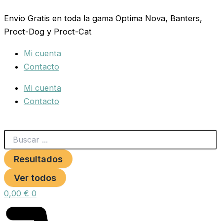
Search
PELO
Ir
...
CABRA
Envío Gratis en toda la gama Optima Nova, Banters,
al
CON
Proct-Dog y Proct-Cat
contenido
FIBRA
30
Mi cuenta
GR.PRODAC
cantidad
Contacto
Mi cuenta
Contacto
Resultados
Ver todos
0,00
€
0