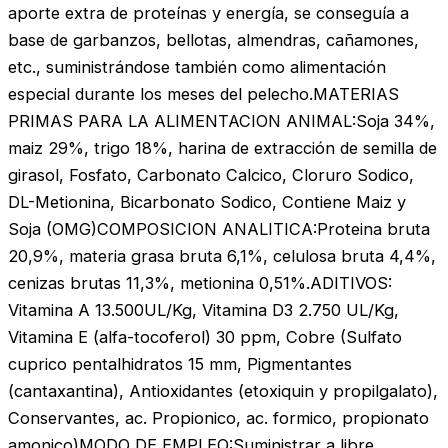
aporte extra de proteínas y energía, se conseguía a
base de garbanzos, bellotas, almendras, cañamones,
etc., suministrándose también como alimentación
especial durante los meses del pelecho.MATERIAS
PRIMAS PARA LA ALIMENTACION ANIMAL:Soja 34%,
maiz 29%, trigo 18%, harina de extracción de semilla de
girasol, Fosfato, Carbonato Calcico, Cloruro Sodico,
DL-Metionina, Bicarbonato Sodico, Contiene Maiz y
Soja (OMG)COMPOSICION ANALITICA:Proteina bruta
20,9%, materia grasa bruta 6,1%, celulosa bruta 4,4%,
cenizas brutas 11,3%, metionina 0,51%.ADITIVOS:
Vitamina A 13.500UL/Kg, Vitamina D3 2.750 UL/Kg,
Vitamina E (alfa-tocoferol) 30 ppm, Cobre (Sulfato
cuprico pentalhidratos 15 mm, Pigmentantes
(cantaxantina), Antioxidantes (etoxiquin y propilgalato),
Conservantes, ac. Propionico, ac. formico, propionato
amonico)MODO DE EMPLEO:Suministrar a libre