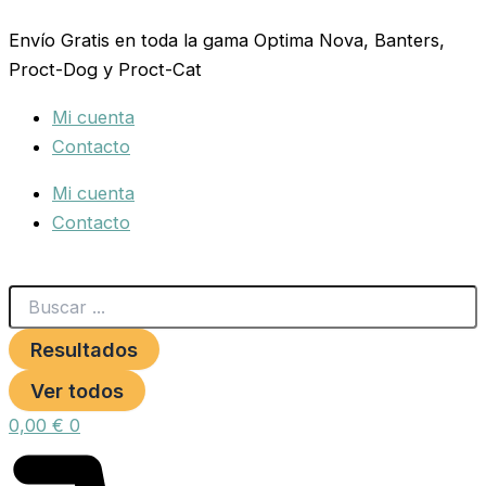
Search
PERDICES
Ir
...
CELO
Envío Gratis en toda la gama Optima Nova, Banters,
al
Y
Proct-Dog y Proct-Cat
contenido
CAZA
5
Mi cuenta
KG.PRODAC
cantidad
Contacto
Mi cuenta
Contacto
Resultados
Ver todos
0,00
€
0