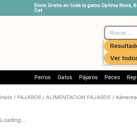
Ir
Envío Gratis en toda la gama Optima Nova, B
Cat
al
contenido
Search
...
Resultad
Ver todo
Perros
Gatos
Pájaros
Peces
Rept
Inicio
/
PAJAROS
/
ALIMENTACION PAJAROS
/
Alimenta
Loading...