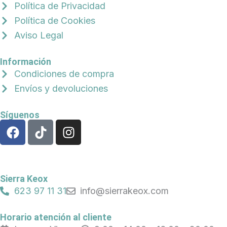
Política de Privacidad
Política de Cookies
Aviso Legal
Información
Condiciones de compra
Envíos y devoluciones
Síguenos
F
T
I
a
i
n
c
k
s
e
t
t
b
o
a
Sierra Keox
o
k
g
623 97 11 31
info@sierrakeox.com
o
r
k
a
Horario atención al cliente
m