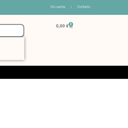
Mi cuenta
Contacto
0
Carrito
0,00
€