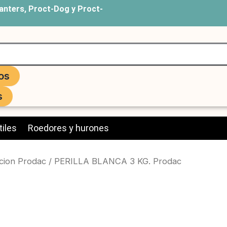
anters, Proct-Dog y Proct-
os
s
iles
Roedores y hurones
cion Prodac
/ PERILLA BLANCA 3 KG. Prodac