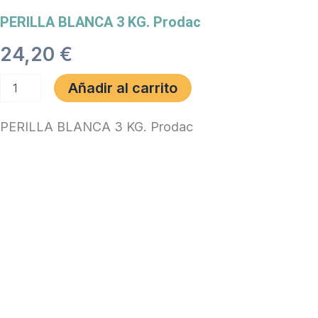
PERILLA BLANCA 3 KG. Prodac
24,20
€
PERILLA
Añadir al carrito
BLANCA
3
KG.
PERILLA BLANCA 3 KG. Prodac
Prodac
cantidad