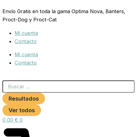
Search
PIE
Ir
...
60
Envío Gratis en toda la gama Optima Nova, Banters,
al
CREMA
Proct-Dog y Proct-Cat
contenido
(47x25x73cm.)
cantidad
Mi cuenta
Contacto
Mi cuenta
Contacto
Resultados
Ver todos
0,00
€
0