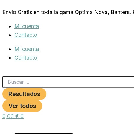
Search
PIE.BANDEJA
Ir
...
GUIA
Envío Gratis en toda la gama Optima Nova, Banters,
al
PAPEL
CRIA
contenido
Mi cuenta
METRO
cantidad
Contacto
Mi cuenta
Contacto
Resultados
Ver todos
0,00
€
0