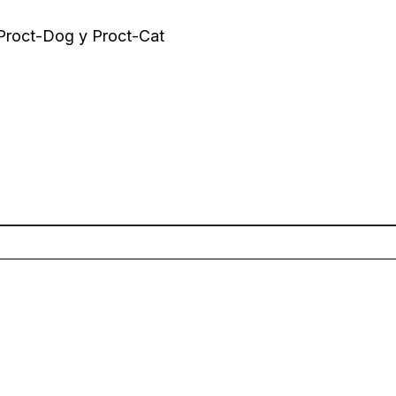
 Proct-Dog y Proct-Cat