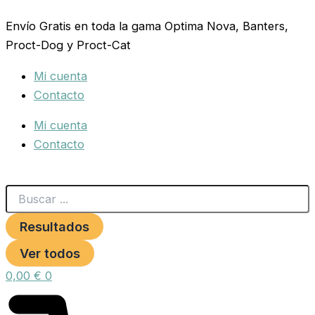
Search
PONEDERO
Ir
...
2
Envío Gratis en toda la gama Optima Nova, Banters,
al
DEPARTAMENTOS
Proct-Dog y Proct-Cat
contenido
FONDO
PLASTICO
Mi cuenta
cantidad
Contacto
Mi cuenta
Contacto
Resultados
Ver todos
0,00
€
0