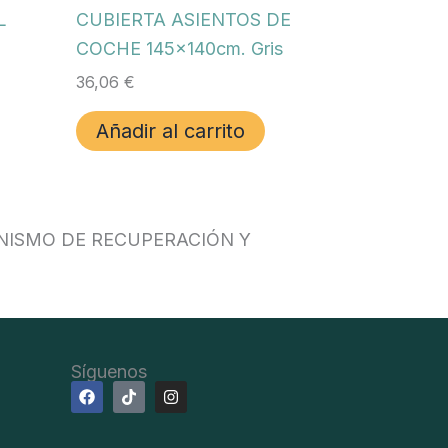
L
CUBIERTA ASIENTOS DE
COCHE 145x140cm. Gris
36,06
€
Añadir al carrito
NISMO DE RECUPERACIÓN Y
Síguenos
F
T
I
a
i
n
c
k
s
e
t
t