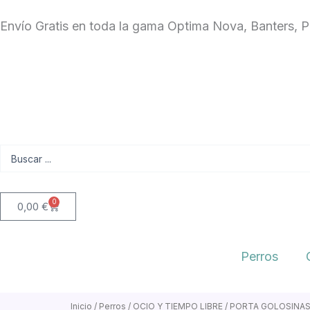
Ir
Envío Gratis en toda la gama Optima Nova, Banters, 
al
contenido
Search
...
0
Carrito
0,00
€
Perros
Inicio
/
Perros
/
OCIO Y TIEMPO LIBRE
/ PORTA GOLOSINAS