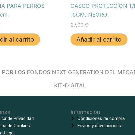
NA PARA PERROS
CASCO PROTECCION T/
cm.
15CM. NEGRO
€
27,00
€
ir al carrito
Añadir al carrito
O POR LOS FONDOS NEXT GENERATION DEL MECA
anza
Información
tica de Privacidad
Condiciones de compra
tica de Cookies
Envíos y devoluciones
o Legal