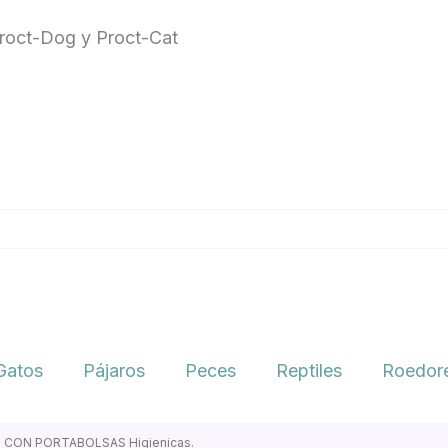
Proct-Dog y Proct-Cat
Gatos
Pájaros
Peces
Reptiles
Roedore
 CON PORTABOLSAS Higienicas.