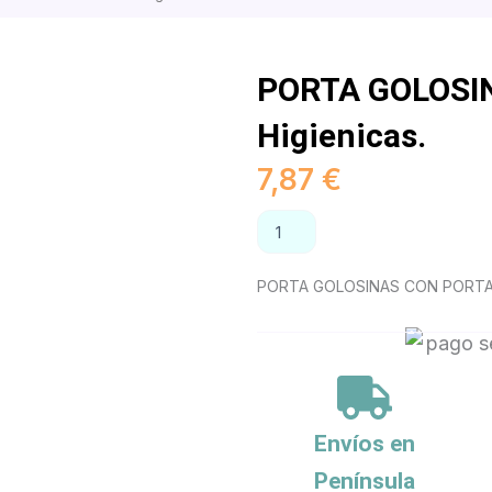
PORTA GOLOSI
Higienicas.
7,87
€
PORTA
AÑADIR AL CAR
GOLOSINAS
CON
PORTABOLSAS
PORTA GOLOSINAS CON PORTAB
Higienicas.
cantidad
Envíos en
Península