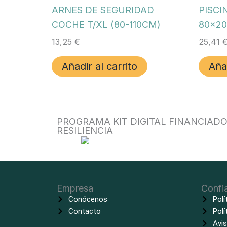
ARNES DE SEGURIDAD
PISCI
COCHE T/XL (80-110CM)
80x20
13,25
€
25,41
Añadir al carrito
Añad
PROGRAMA KIT DIGITAL FINANCIAD
RESILIENCIA
Empresa
Confi
Conócenos
Polí
Contacto
Polí
Avis