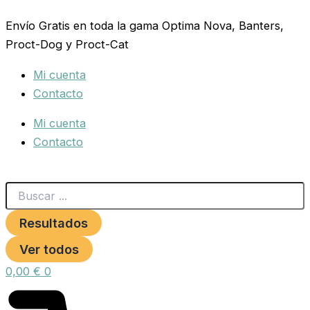
Search
PORTANIDO
Ir
...
EXTERIOR
Envío Gratis en toda la gama Optima Nova, Banters,
al
CON
Proct-Dog y Proct-Cat
contenido
PUERTA
Techo
Mi cuenta
Plastico
cantidad
Contacto
Mi cuenta
Contacto
Resultados
Ver todos
0,00
€
0