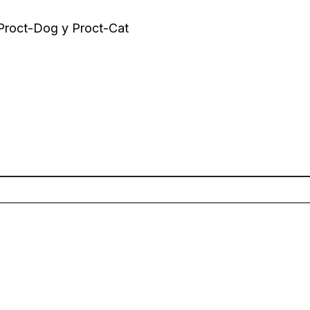
 Proct-Dog y Proct-Cat