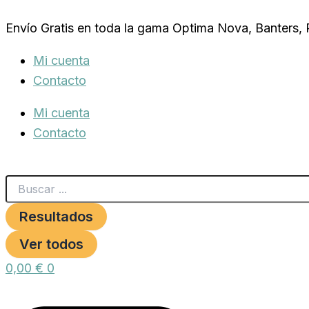
Search
PROCT-
Ir
...
DOG
Envío Gratis en toda la gama Optima Nova, Banters,
al
ADULT
PLUS
contenido
Mi cuenta
4
KG
Contacto
cantidad
Mi cuenta
Contacto
Resultados
Ver todos
0,00
€
0