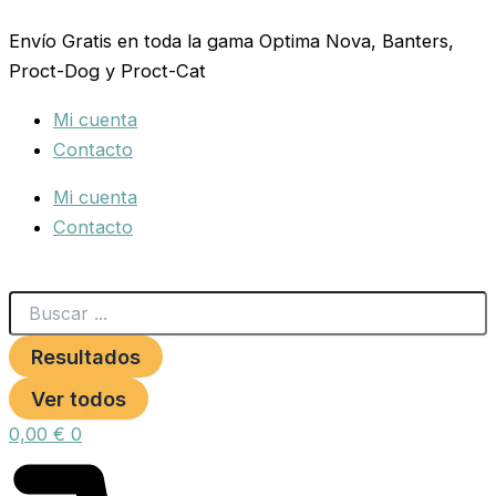
Search
PROCT-
Ir
...
DOG
Envío Gratis en toda la gama Optima Nova, Banters,
al
PUPPY
Proct-Dog y Proct-Cat
contenido
20
KG.
Mi cuenta
cantidad
Contacto
Mi cuenta
Contacto
Resultados
Ver todos
0,00
€
0