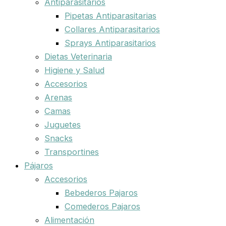
Antiparasitarios
Pipetas Antiparasitarias
Collares Antiparasitarios
Sprays Antiparasitarios
Dietas Veterinaria
Higiene y Salud
Accesorios
Arenas
Camas
Juguetes
Snacks
Transportines
Pájaros
Accesorios
Bebederos Pajaros
Comederos Pajaros
Alimentación