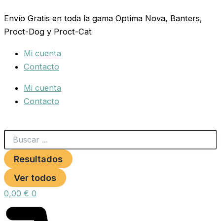
Search
PSITTACUS
Ir
...
Parrot
Envío Gratis en toda la gama Optima Nova, Banters,
al
Breeder
Proct-Dog y Proct-Cat
contenido
3
kg.
Mi cuenta
cantidad
Contacto
Mi cuenta
Contacto
Resultados
Ver todos
0,00
€
0