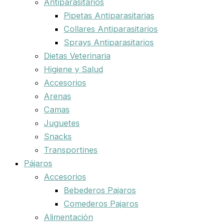
Antiparasitarios
Pipetas Antiparasitarias
Collares Antiparasitarios
Sprays Antiparasitarios
Dietas Veterinaria
Higiene y Salud
Accesorios
Arenas
Camas
Juguetes
Snacks
Transportines
Pájaros
Accesorios
Bebederos Pajaros
Comederos Pajaros
Alimentación