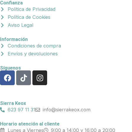
Confianza
Política de Privacidad
Política de Cookies
Aviso Legal
Información
Condiciones de compra
Envíos y devoluciones
Síguenos
F
T
I
a
i
n
c
k
s
e
t
t
b
o
a
Sierra Keox
o
k
g
623 97 11 31
info@sierrakeox.com
o
r
k
a
Horario atención al cliente
Lunes a Viernes
9:00 a 14:00 y 16:00 a 20:00