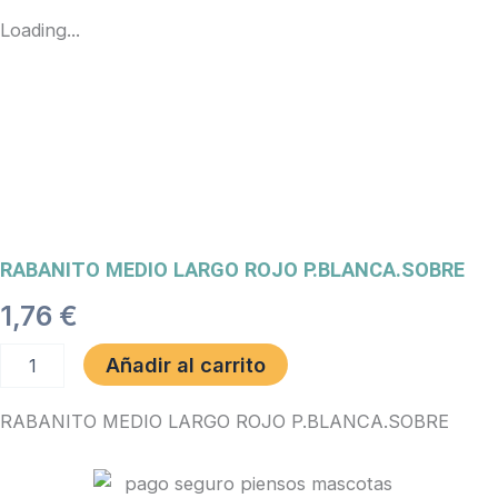
Loading...
RABANITO MEDIO LARGO ROJO P.BLANCA.SOBRE
1,76
€
RABANITO
Añadir al carrito
MEDIO
LARGO
RABANITO MEDIO LARGO ROJO P.BLANCA.SOBRE
ROJO
P.BLANCA.SOBRE
cantidad