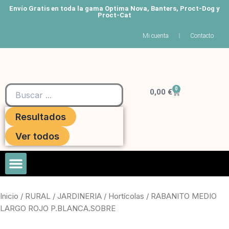
Ir
Envío Gratis en toda la gama Optima Nova, Banters, Proct-Dog y
Proct-Cat
al
contenido
Mi cuenta
Contacto
Search
0
Carrito
...
0,00
€
Resultados
Ver todos
Roedores Y Hurones
Inicio
/
RURAL
/
JARDINERIA
/
Hortícolas
/ RABANITO MEDIO
LARGO ROJO P.BLANCA.SOBRE