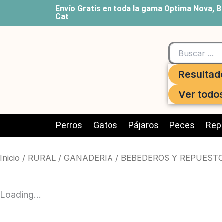
Ir
Envío Gratis en toda la gama Optima Nova, B
Cat
al
contenido
Search
...
Resultad
Ver todo
Perros
Gatos
Pájaros
Peces
Rept
Inicio
/
RURAL
/
GANADERIA
/
BEBEDEROS Y REPUEST
Loading...