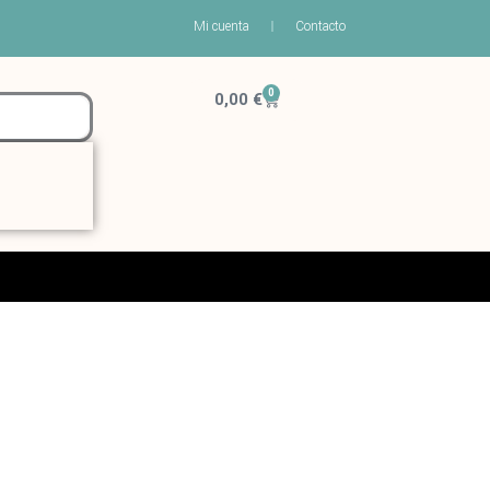
Mi cuenta
Contacto
0
Carrito
0,00
€