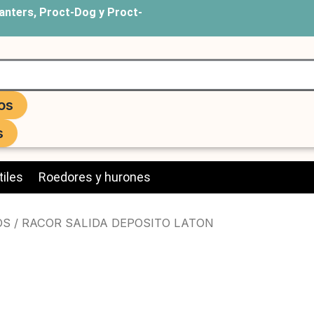
anters, Proct-Dog y Proct-
os
s
iles
Roedores y hurones
OS
/ RACOR SALIDA DEPOSITO LATON