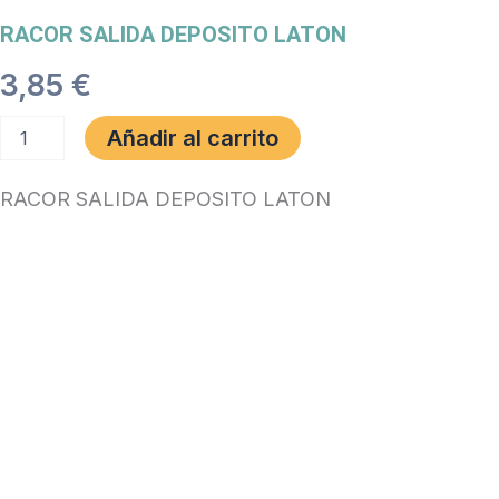
RACOR SALIDA DEPOSITO LATON
3,85
€
RACOR
Añadir al carrito
SALIDA
DEPOSITO
LATON
RACOR SALIDA DEPOSITO LATON
cantidad