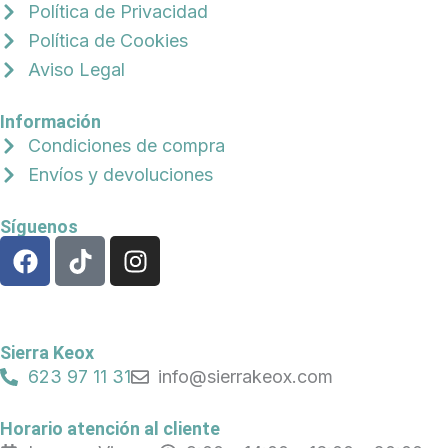
Política de Privacidad
Política de Cookies
Aviso Legal
Información
Condiciones de compra
Envíos y devoluciones
Síguenos
F
T
I
a
i
n
c
k
s
e
t
t
b
o
a
Sierra Keox
o
k
g
623 97 11 31
info@sierrakeox.com
o
r
k
a
Horario atención al cliente
m