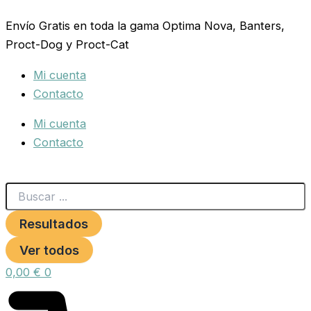
Search
RAFF
Ir
...
MITO
Envío Gratis en toda la gama Optima Nova, Banters,
al
CANARINI
Proct-Dog y Proct-Cat
contenido
PROFESIONAL
SECA
Mi cuenta
4
KG.
Contacto
cantidad
Mi cuenta
Contacto
Resultados
Ver todos
0,00
€
0