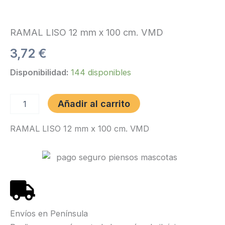
RAMAL LISO 12 mm x 100 cm. VMD
3,72
€
RAMAL
Disponibilidad:
144 disponibles
LISO
12
mm
Añadir al carrito
x
100
RAMAL LISO 12 mm x 100 cm. VMD
cm.
VMD
cantidad
Envíos en Península