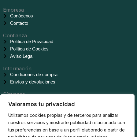
Empresa
Conócenos
Contacto
Confianza
Política de Privacidad
Política de Cookies
Aviso Legal
Información
Condiciones de compra
Envíos y devoluciones
Síguenos
F
T
I
Valoramos tu privacidad
a
i
n
Utilizamos cookies propias y de terceros para analizar
nuestros servicios y mostrarte publicidad relacionada con
c
k
s
tus preferencias en base a un perfil elaborado a partir de